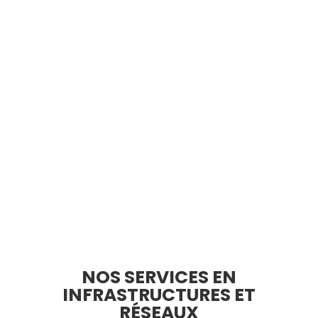
INFRASTRUCTURE INFORMATIQUE
L’équipe d’Almeria vous accompagne au
quotidien dans la maintenance de votre
infrastructure informatique. Profitez de
nos services d’infogérance, d’assistance
ou encore de supervision.
besoin d'un audit ?
NOS SERVICES EN
INFRASTRUCTURES ET
RÉSEAUX