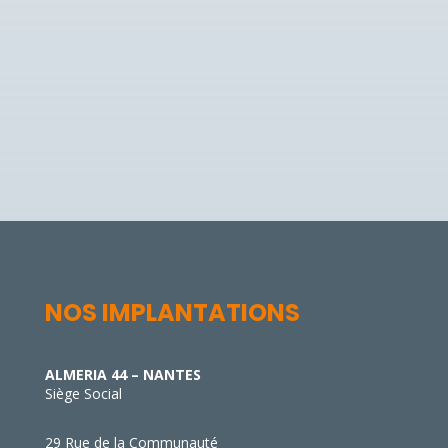
les informations fournies dans
ce formulaire afin de traiter ma
demande et recevoir des
informations.
Envoyer
=
6 + 14
NOS IMPLANTATIONS
ALMERIA 44 – NANTES
Siège Social
29 Rue de la Communauté