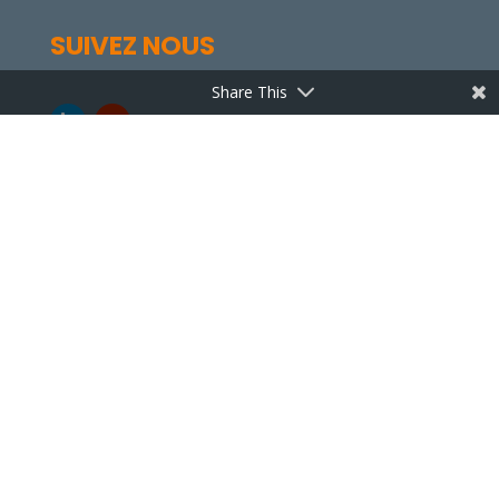
SUIVEZ NOUS
Share This
FORMATIONS CERTIFIÉES
Mentions légales
© 2024 ALMERIA Solutions Informatiques