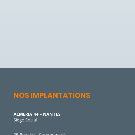
J'autorise Almeria à utiliser les informations fournies
dans ce formulaire afin de traiter ma demande et recevoir des informations.
=
13 + 7
ENVOYER
NOS IMPLANTATIONS
ALMERIA 44 – NANTES
Siège Social
29 Rue de la Communauté