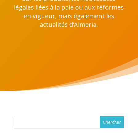
légales liées à la paie ou aux réformes
en vigueur, mais également les
actualités d’Almeria.