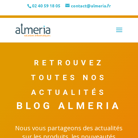
02 40 59 18 05
contact@almeria.fr
RETROUVEZ
TOUTES NOS
ACTUALITÉS
BLOG ALMERIA
Nous vous partageons des actualités
sur les produits, les nouveautés