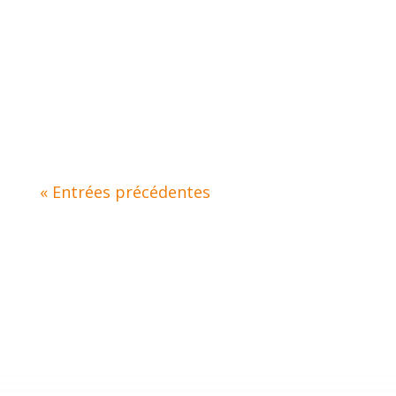
Face à des enjeux numériques de plus en
plus exigeants, les PME nantaises ont
tout intérêt à miser sur un support
informatique de proximité....
« Entrées précédentes