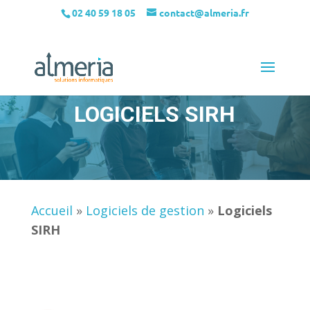
02 40 59 18 05
contact@almeria.fr
LOGICIELS SIRH
Accueil
»
Logiciels de gestion
»
Logiciels
SIRH