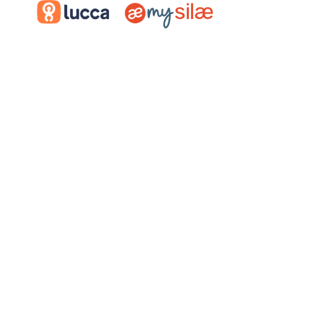
DIGITALISEZ LA GESTION
RH DE VOTRE
ENTREPRISE
Dans un environnement professionnel en
constante évolution, les directions des
ressources humaines sont confrontées à
de nombreux défis : gérer des équipes de
plus en plus mobiles, assurer la conformité
réglementaire, fidéliser les talents et
optimiser les processus internes. Face à
ces enjeux, les
logiciels SIRH
s’imposent
comme des outils indispensables pour les
DRH qui souhaitent gagner en efficacité et
en sérénité..