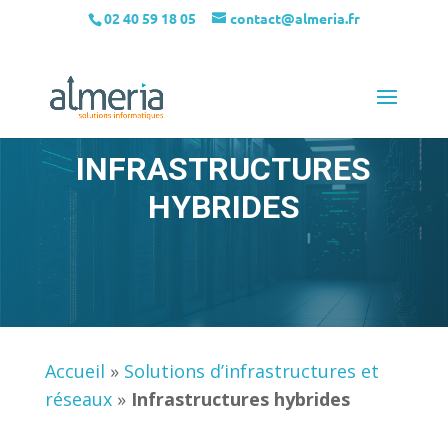
02 40 59 18 05
contact@almeria.fr
INFRASTRUCTURES
HYBRIDES
Accueil
»
Solutions d’infrastructures et
réseaux
»
Infrastructures hybrides