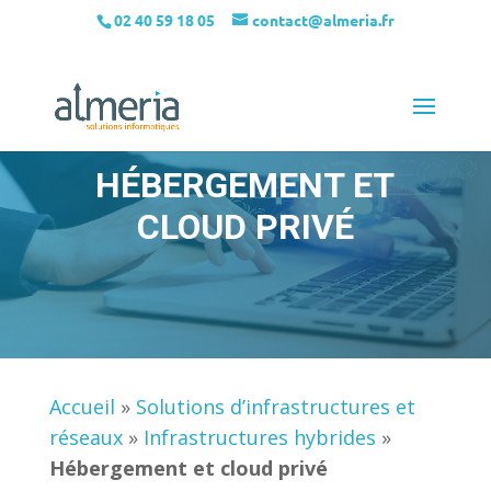
02 40 59 18 05
contact@almeria.fr
HÉBERGEMENT ET
CLOUD PRIVÉ
Accueil
»
Solutions d’infrastructures et
réseaux
»
Infrastructures hybrides
»
Hébergement et cloud privé