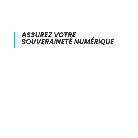
ASSUREZ VOTRE
SOUVERAINETÉ NUMÉRIQUE
PROFITEZ D’UNE
SOLUTION QUI VOUS
PERMET DE DISPOSER DE
VOTRE PROPRE
INFRASTRUCTURE
Chez Almeria, nous vous laissons le choix