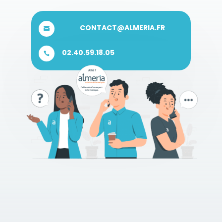
CONTACT@ALMERIA.FR

02.40.59.18.05
