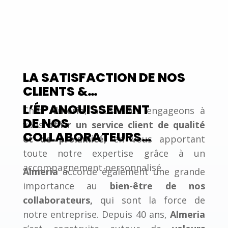
LA SATISFACTION DE NOS
CLIENTS &…
L’ÉPANOUISSEMENT
Chez
Almeria
, nous nous engageons à
DE NOS
vous
offrir un service client de qualité
COLLABORATEURS…
et de proximité,
en vous apportant
toute notre expertise grâce à un
accompagnement personnalisé.
Almeria
accorde également une grande
importance au
bien-être de nos
collaborateurs,
qui sont la force de
notre entreprise. Depuis 40 ans,
Almeria