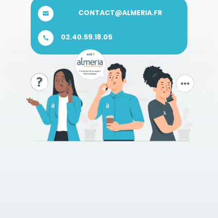
CONTACT@ALMERIA.FR

02.40.59.18.05
