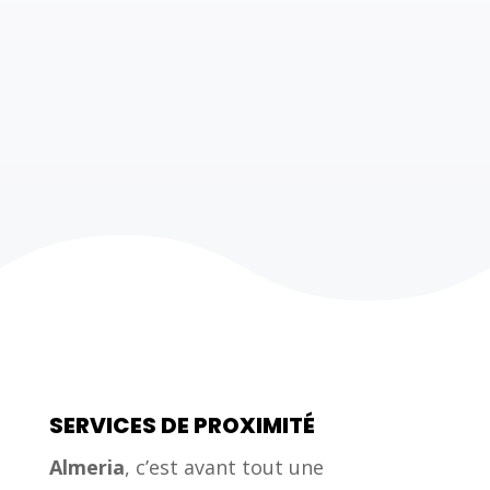
NOS DÉVELOPPEMENTS
Besoin d’une fonctionnalité spécifique à ajouter à votre
logiciel, ou d’automatiser vos processus grâce à des
applications sur-mesure ?
SERVICES DE PROXIMITÉ
Almeria
, c’est avant tout une