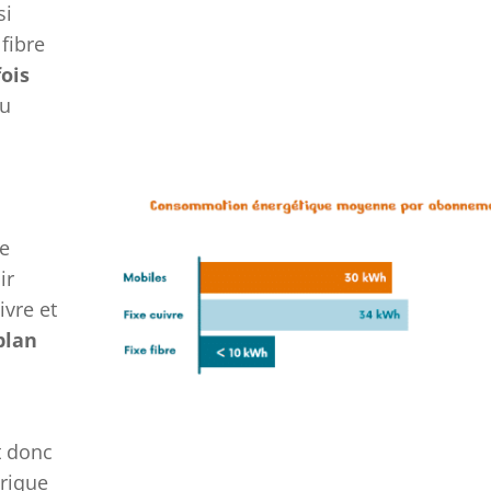
si
fibre
fois
au
,
le
ir
ivre et
 plan
t donc
rique