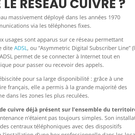
 LE RÉSEAU CUIVRE ?
éseau massivement déployé dans les années 1970
unications via les téléphones fixes.
ux usages sont apparus sur ce réseau permettant
e dite
ADSL
, ou “Asymmetric Digital Subscriber Line” (
ADSL permet de se connecter à Internet tout en
onique pour passer ou recevoir des appels.
biscitée pour sa large disponibilité : grâce à une
ire français, elle a permis à la grande majorité des
e dans les zones les plus reculées.
 de cuivre déjà présent sur l’ensemble du territoir
ntenance n’étaient pas toujours simples. Son installa
des centraux téléphoniques avec des dispositifs
l’installation d’une box professionnelle dans les loc