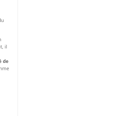
du
n
t, il
é de
omme