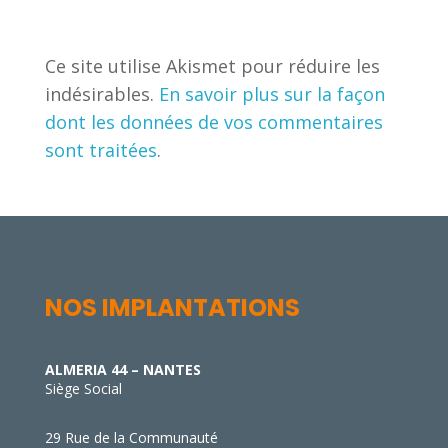
NOS IMPLANTATIONS
ALMERIA 44 – NANTES
Siège Social
29 Rue de la Communauté
Parc d’Activités de La Forêt
44140 LE BIGNON
02 40 59 18 05
ALMERIA 85 – LA ROCHE SUR YON
117 Rue Jacques Yves Cousteau
85000 MOUILLERON-LE-CAPTIF
02 51 05 90 32
ALMERIA 49 – CHOLET