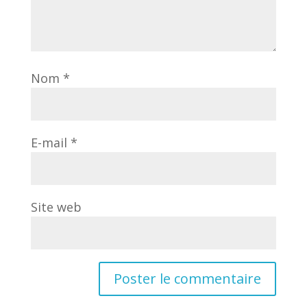
Site web
Ce site utilise Akismet pour réduire les
indésirables.
En savoir plus sur la façon
dont les données de vos commentaires
sont traitées
.