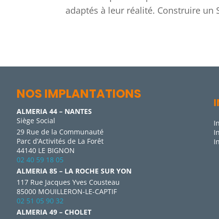
adaptés à leur réalité. Construire un S
NOS IMPLANTATIONS
ALMERIA 44 – NANTES
Siège Social
I
29 Rue de la Communauté
I
Parc d’Activités de La Forêt
I
44140 LE BIGNON
02 40 59 18 05
ALMERIA 85 – LA ROCHE SUR YON
117 Rue Jacques Yves Cousteau
85000 MOUILLERON-LE-CAPTIF
02 51 05 90 32
ALMERIA 49 – CHOLET