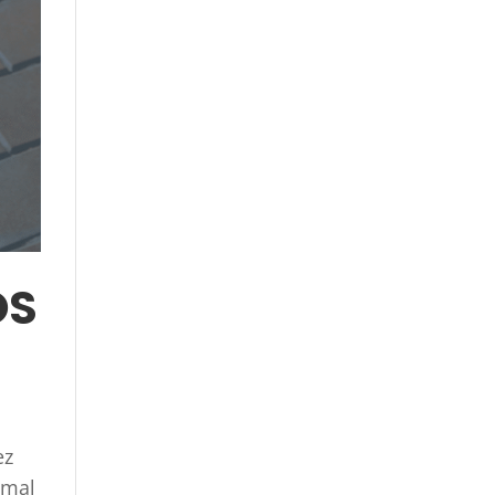
OS
ez
 mal