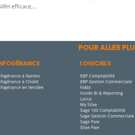
IRH efficace,...
POUR ALLER PLU
INFOGÉRANCE
LOGICIELS
nfogérance à Nantes
EBP Comptabilité
nfogérance à Cholet
EBP Gestion Commerciale
nfogérance en Vendée
Fakto
Inside BI & Reporting
Lucca
My Silae
Sage 100 Comptabilité
Sage Gestion Commerciale
Sage Paie
Silae Paie