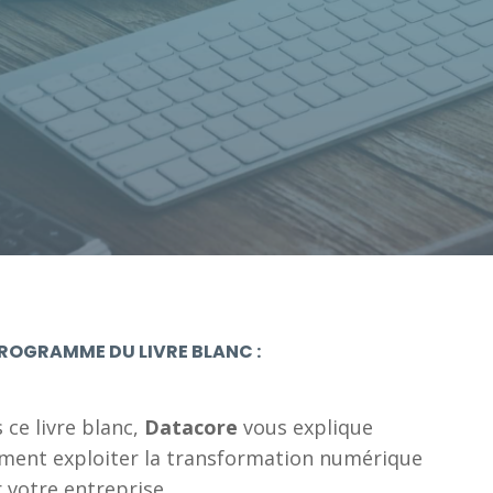
informations fournies dans ce
formulaire afin de traiter ma
demande et recevoir des
informations.
*
ROGRAMME DU LIVRE BLANC :
 ce livre blanc,
Datacore
vous explique
ent exploiter la transformation numérique
 votre entreprise.