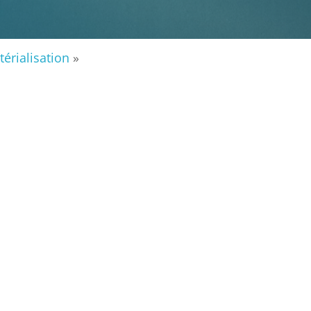
OPTIMISEZ V
érialisation
»
DÉMATÉR
Flowwa vous accompag
de vos proces
dématérialisation int
simplifier votre quoti
à leur archivage en pa
BESOIN 
DÉMAT