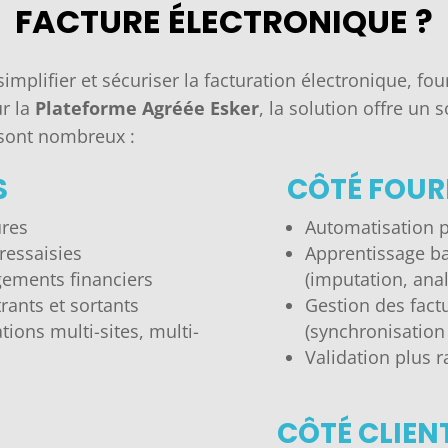
FACTURE ÉLECTRONIQUE ?
simplifier et sécuriser la facturation électronique, f
ur la
Plateforme Agréée Esker
, la solution offre un
s sont nombreux :
S
CÔTÉ FOUR
ures
Automatisation p
ressaisies
Apprentissage bas
agements financiers
(imputation, ana
trants et sortants
Gestion des fac
ions multi-sites, multi-
(synchronisation
Validation plus r
CÔTÉ CLIEN