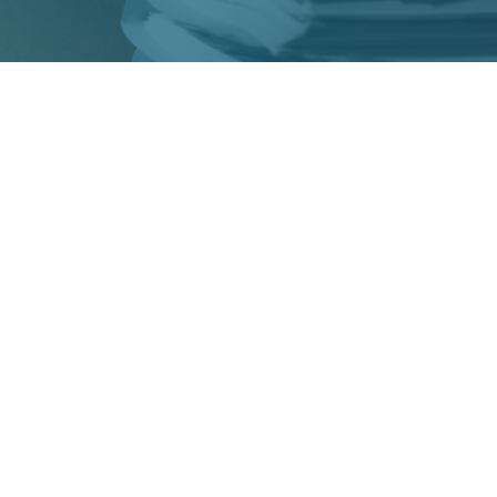
OS PROCESSUS GRÂCE À LA
IALISATION FLOWWA
ne dans la transformation digitale
sus grâce à des solutions de
uitives, sécurisées et pensées pour
dien : d
e la gestion des documents
ssant par la signature électronique.
D'UN LOGICIEL DE
ÉRIALISATION ?